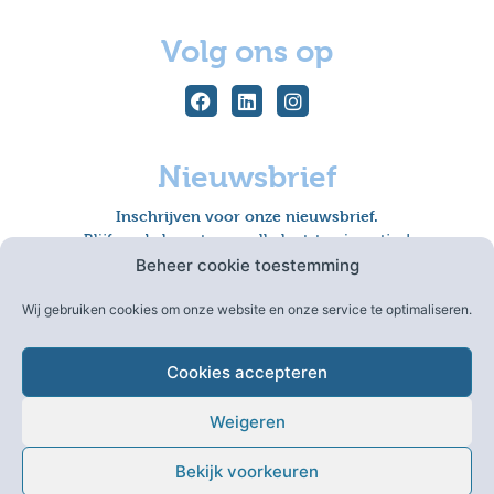
Volg ons op
Nieuwsbrief
Inschrijven voor onze nieuwsbrief.
Blijf op de hoogte van alle laatste nieuwtjes!
Beheer cookie toestemming
Wij gebruiken cookies om onze website en onze service te optimaliseren.
Inschrijven
Cookies accepteren
Weigeren
Algemene voorwaarden
|
Sitemap
|
Disclaimer
|
Bekijk voorkeuren
Privacy Policy
|
Colofon
|
Cookie-instellingen