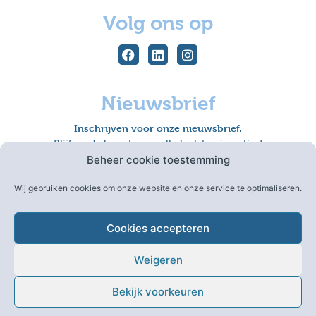
Volg ons op
Nieuwsbrief
Inschrijven voor onze nieuwsbrief.
Blijf op de hoogte van alle laatste nieuwtjes!
Beheer cookie toestemming
Wij gebruiken cookies om onze website en onze service te optimaliseren.
Inschrijven
Cookies accepteren
Weigeren
Algemene voorwaarden
|
Sitemap
|
Disclaimer
|
Bekijk voorkeuren
Privacy Policy
|
Colofon
|
Cookie-instellingen