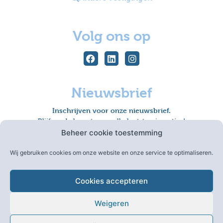
Volg ons op
Nieuwsbrief
Inschrijven voor onze nieuwsbrief.
Blijf op de hoogte van alle laatste nieuwtjes!
Beheer cookie toestemming
Wij gebruiken cookies om onze website en onze service te optimaliseren.
Inschrijven
Cookies accepteren
Weigeren
Algemene voorwaarden
|
Sitemap
|
Disclaimer
|